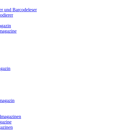
r und Barcodeleser
odierer
agazin
lmagazine
gazin
magazin
elmagazinen
gazine
gazinen