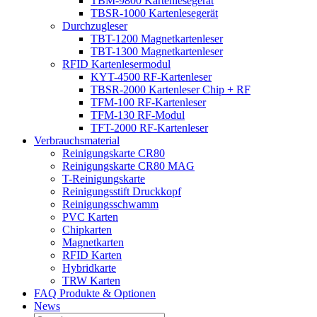
TBM-9800 Kartenlesegerät
TBSR-1000 Kartenlesegerät
Durchzugleser
TBT-1200 Magnetkartenleser
TBT-1300 Magnetkartenleser
RFID Kartenlesermodul
KYT-4500 RF-Kartenleser
TBSR-2000 Kartenleser Chip + RF
TFM-100 RF-Kartenleser
TFM-130 RF-Modul
TFT-2000 RF-Kartenleser
Verbrauchsmaterial
Reinigungskarte CR80
Reinigungskarte CR80 MAG
T-Reinigungskarte
Reinigungsstift Druckkopf
Reinigungsschwamm
PVC Karten
Chipkarten
Magnetkarten
RFID Karten
Hybridkarte
TRW Karten
FAQ Produkte & Optionen
News