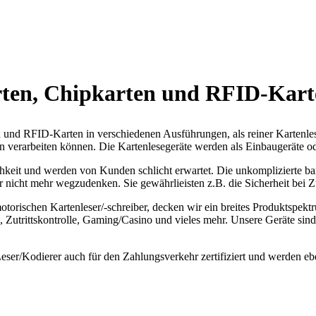
rten, Chipkarten und RFID-Kart
 und RFID-Karten in verschiedenen Ausführungen, als reiner Kartenlese
en verarbeiten können. Die Kartenlesegeräte werden als Einbaugeräte 
ichkeit und werden von Kunden schlicht erwartet. Die unkomplizierte b
nicht mehr wegzudenken. Sie gewährlieisten z.B. die Sicherheit bei Zut
orischen Kartenleser/-schreiber, decken wir ein breites Produktspektr
trittskontrolle, Gaming/Casino und vieles mehr. Unsere Geräte sind 
ser/Kodierer auch für den Zahlungsverkehr zertifiziert und werden ebenf