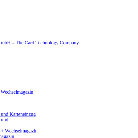
 Wechselmagazin
und Karteneinzug
 und
 + Wechselmagazin
magazin