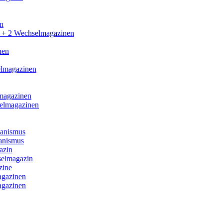
n
 + 2 Wechselmagazinen
nen
elmagazinen
magazinen
selmagazinen
anismus
anismus
azin
selmagazin
zine
agazinen
agazinen