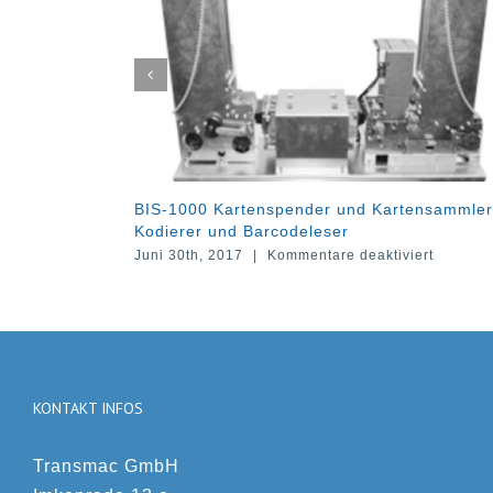
1000 Kartenspender und Kartensammler mit
CIS-2000 Kart
erer und Barcodeleser
Wechselmagaz
für
 30th, 2017
|
Kommentare deaktiviert
Juni 23rd, 2017
BIS-
1000
Kartenspender
und
Kartensammler
mit
Kodierer
KONTAKT INFOS
und
Barcodeleser
Transmac GmbH