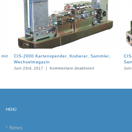
enspender, Kodierer, Sammler,
CIS-1000 Kartenspender 
in
Sammler
für
|
Kommentare deaktiviert
Juni 22nd, 2017
|
Kommenta
CIS-
2000
Kartenspender,
Kodierer,
Sammler,
Wechselmagazin
MENÜ
News