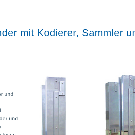
der mit Kodierer, Sammler u
n
er und
4
der und
n
n lesen