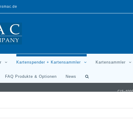
ansmac.de
r
Kartenspender + Kartensammler
Kartensammler
FAQ Produkte & Optionen
News
CIS-4000