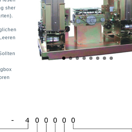
ng sher
rten).
glichen
 Leeren
Sollten
e
ngbox
oren