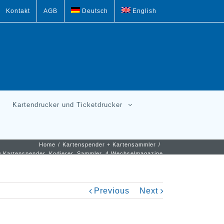
Kontakt
AGB
Deutsch
English
Kartendrucker und Ticketdrucker
Home
/
Kartenspender + Kartensammler
/
 Kartenspender, Kodierer, Sammler, 4 Wechselmagazine
Previous
Next