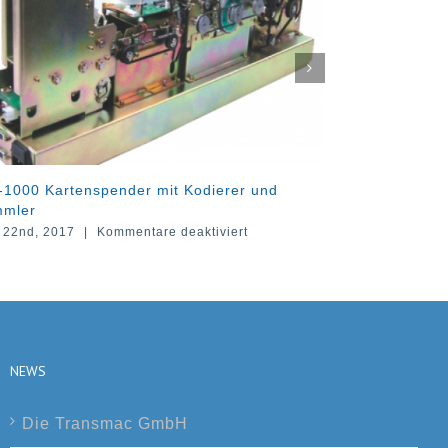
mit Kodierer und
CDC-1000 Kartenspender und Kar
mit RF-Kodierer
für
re deaktiviert
Juni 1st, 2017
|
Kommentare deaktivier
CIS-
1000
Kartenspender
mit
Kodierer
und
Sammler
NEWS
Die Transmac GmbH