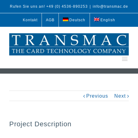
Rufen Sie uns an! +49 (0) 4536-890253
|
info@transmac.de
Kontakt
AGB
Deutsch
English
Previous
Next
Project Description