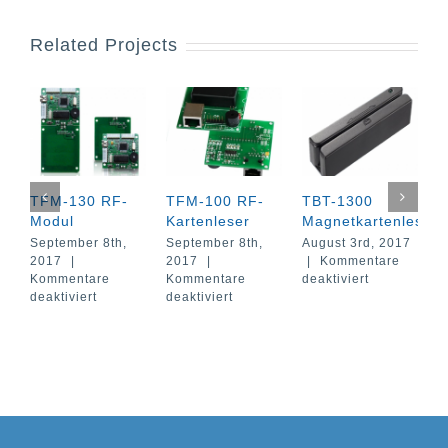
Related Projects
TFM-130 RF-
TFM-100 RF-
TBT-1300
T
Modul
Kartenleser
Magnetkartenleser
M
September 8th,
September 8th,
August 3rd, 2017
A
2017
|
2017
|
|
Kommentare
|
für
Kommentare
Kommentare
deaktiviert
d
für
für
TBT-
deaktiviert
deaktiviert
TFM-
TFM-
1300
130
100
Magnetkarte
RF-
RF-
Modul
Kartenleser