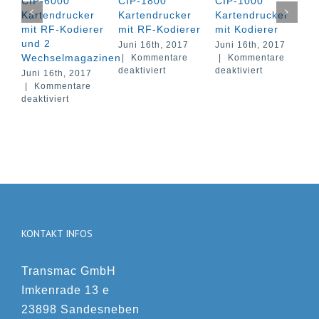
CIP-6000
CIP-1800
CIP-1000
K
Kartendrucker
Kartendrucker
Kartendrucker
K
mit RF-Kodierer
mit RF-Kodierer
mit Kodierer
m
und 2
u
Juni 16th, 2017
Juni 16th, 2017
Wechselmagazinen
M
|
Kommentare
|
Kommentare
für
für
deaktiviert
deaktiviert
Juni 16th, 2017
J
CIP-
CIP-
|
Kommentare
|
1800
1000
für
deaktiviert
d
Kartendrucker
Kartendruck
CIP-
mit
mit
6000
RF-
Kodierer
Kartendrucker
Kodierer
mit
RF-
Kodierer
und
2
Wechselmagazinen
KONTAKT INFOS
Transmac GmbH
Imkenrade 13 e
23898 Sandesneben