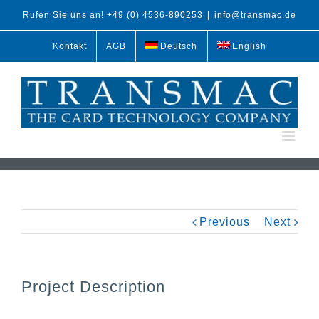
Rufen Sie uns an! +49 (0) 4536-890253
|
info@transmac.de
Kontakt
AGB
Deutsch
English
Previous
Next
Project Description