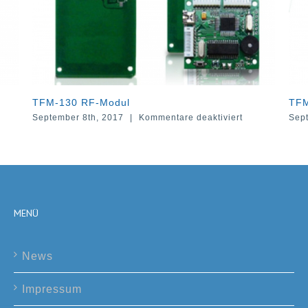
TFM-100 RF-Kartenleser
für
Kommentare deaktiviert
September 8th, 2017
|
Kommentare
TFM-
130
RF-
Modul
MENÜ
News
Impressum