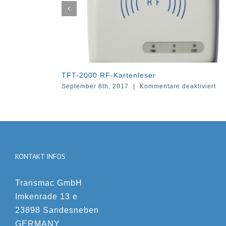
RF-Kartenleser
TFM-130 RF-Modul
für
th, 2017
|
Kommentare deaktiviert
September 8th, 2017
|
TFT-
2000
RF-
Kartenleser
KONTAKT INFOS
Transmac GmbH
Imkenrade 13 e
23898 Sandesneben
GERMANY