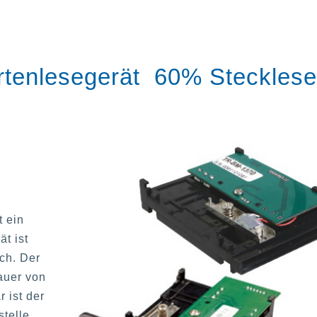
tenlesegerät 60% Stecklese
 ein
t ist
ch. Der
auer von
 ist der
telle.