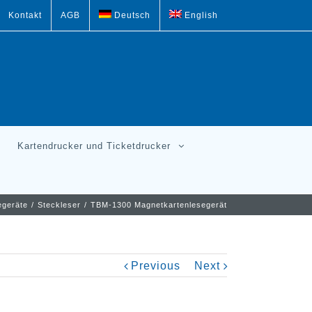
Kontakt
AGB
Deutsch
English
Kartendrucker und Ticketdrucker
egeräte
/
Steckleser
/
TBM-1300 Magnetkartenlesegerät
Previous
Next