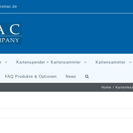
ansmac.de
r
Kartenspender + Kartensammler
Kartensammler
FAQ Produkte & Optionen
News
Home
/
Kartenles