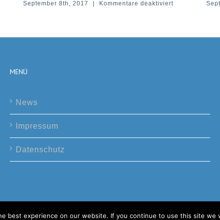
für
8th, 2017
|
Kommentare deaktiviert
September 8th, 2017
TFM-
130
RF-
Modul
MENÜ
News
Impressum
Datenschutz
e best experience on our website. If you continue to use this site we w