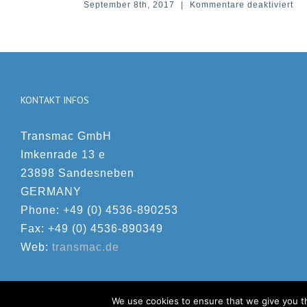
für
September 8th, 2017
|
Kommentare deaktiviert
September 
TFT-
2000
RF-
Kartenleser
KONTAKT INFOS
Transmac GmbH
Imkenrade 13 e
23898 Sandesneben
GERMANY
Phone: +49 (0) 4536-890253
Fax: +49 (0) 4536-890349
Web:
transmac.de
We use cookies to ensure that we give you th