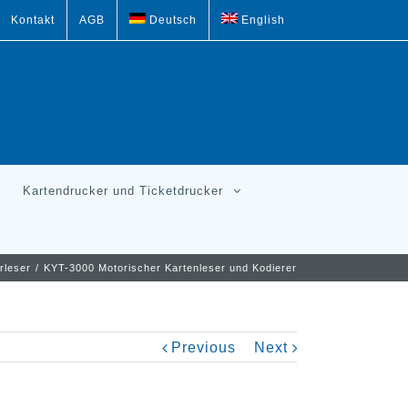
Kontakt
AGB
Deutsch
English
Kartendrucker und Ticketdrucker
rleser
/
KYT-3000 Motorischer Kartenleser und Kodierer
Previous
Next