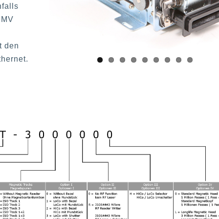
falls
 EMV
t den
hernet.