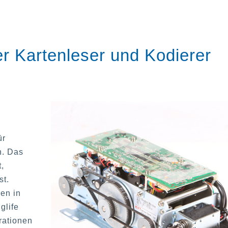
r Kartenleser und Kodierer
ür
n. Das
,
st.
en in
glife
rationen