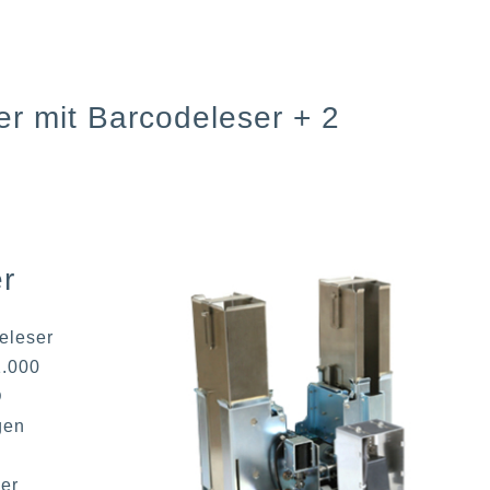
r mit Barcodeleser + 2
r
eleser
1.000
D
gen
er