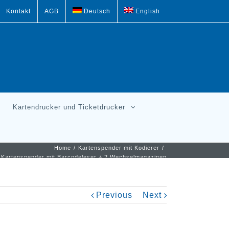
Kontakt
AGB
Deutsch
English
Kartendrucker und Ticketdrucker
Home
/
Kartenspender mit Kodierer
/
 Kartenspender mit Barcodeleser + 2 Wechselmagazinen
Previous
Next