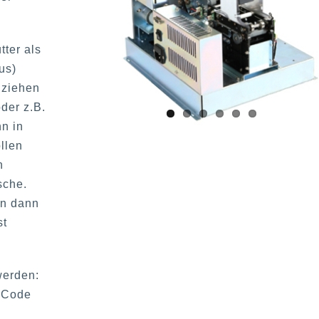
tter als
us)
nziehen
der z.B.
nn in
llen
n
sche.
en dann
st
werden:
 Code