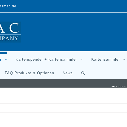
ansmac.de
r
Kartenspender + Kartensammler
Kartensammler
FAQ Produkte & Optionen
News
BIM-6600