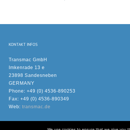
BHM-
Mai 15th, 2017
|
2200
Kartenspender
mit
Barcodeleser
KONTAKT INFOS
Transmac GmbH
Imkenrade 13 e
23898 Sandesneben
GERMANY
Phone: +49 (0) 4536-890253
Fax: +49 (0) 4536-890349
Web:
transmac.de
We use cookies to ensure that we give you th