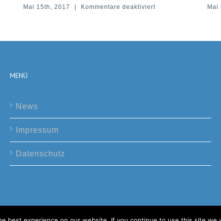
für
Kommentare deaktiviert
Mai 8th, 2017
|
Kommentare
CSC-
2800
Kartenspender,
RF-
Kodierer,
Sicherheitsmagazin
MENÜ
News
Impressum
Datenschutz
e best experience on our website. If you continue to use this site we w