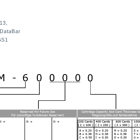
13,
 DataBar
 GS1