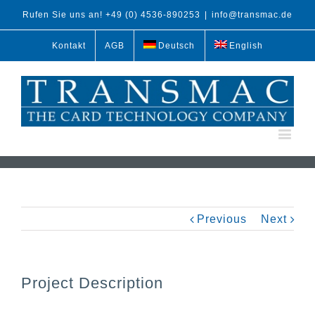
Rufen Sie uns an! +49 (0) 4536-890253
|
info@transmac.de
Kontakt
AGB
Deutsch
English
Previous
Next
Project Description