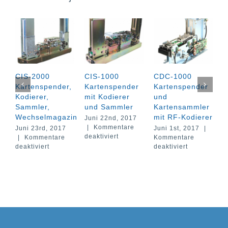
CIS-2000
CIS-1000
CDC-1000
C
Kartenspender,
Kartenspender
Kartenspender
K
Kodierer,
mit Kodierer
und
K
Sammler,
und Sammler
Kartensammler
S
Wechselmagazin
mit RF-Kodierer
W
Juni 22nd, 2017
|
Kommentare
Juni 23rd, 2017
Juni 1st, 2017
|
J
für
deaktiviert
|
Kommentare
Kommentare
|
CIS-
für
für
deaktiviert
deaktiviert
d
1000
CIS-
CDC-
Kartenspender
2000
1000
mit
Kartenspender,
Kartenspend
Kodierer
Kodierer,
und
und
Sammler,
Kartensamm
Sammler
Wechselmagazin
mit
RF-
Kodierer