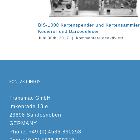
Kartenspender und Kartensammler mit
CIS-4000 Kartenspen
und Barcodeleser
Wechselmagazine
für
2017
|
Kommentare deaktiviert
Juni 23rd, 2017
|
Kom
BIS-
1000
Kartenspender
und
Kartensammler
mit
Kodierer
KONTAKT INFOS
und
Barcodeleser
Transmac GmbH
Imkenrade 13 e
23898 Sandesneben
GERMANY
Phone: +49 (0) 4536-890253