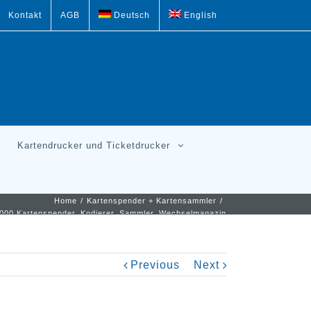
Kontakt
AGB
Deutsch
English
Kartendrucker und Ticketdrucker
Home
/
Kartenspender + Kartensammler
/
000 Kartenspender, Kodierer, Sammler, Wechselmagazin
Previous
Next