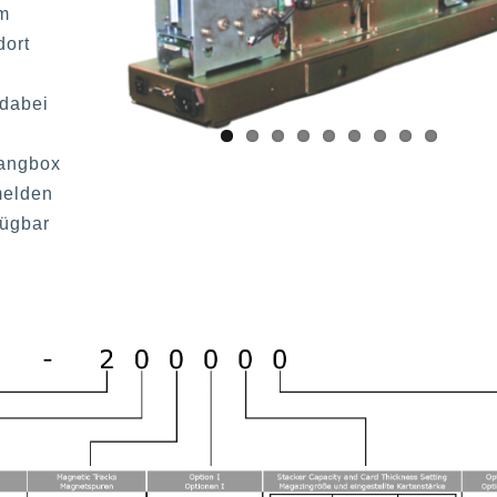
em
dort
 dabei
,
fangbox
melden
fügbar