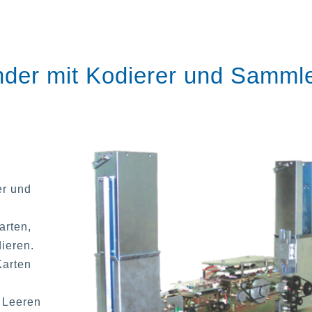
der mit Kodierer und Samml
er und
arten,
ieren.
Karten
. Leeren