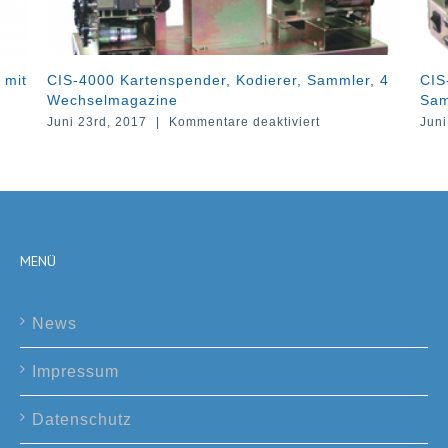
der, Kodierer, Sammler, 4
CIS-1000 Kartenspender mit K
Sammler
für
mentare deaktiviert
Juni 22nd, 2017
|
Kommentare dea
CIS-
4000
Kartenspender,
Kodierer,
Sammler,
4
Wechselmagazine
MENÜ
News
Impressum
Datenschutz