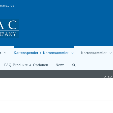
ansmac.de
r
Kartenspender + Kartensammler
Kartensammler
FAQ Produkte & Optionen
News
CIS-2