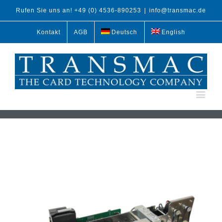
Rufen Sie uns an! +49 (0) 4536-890253
|
info@transmac.de
Kontakt
AGB
Deutsch
English