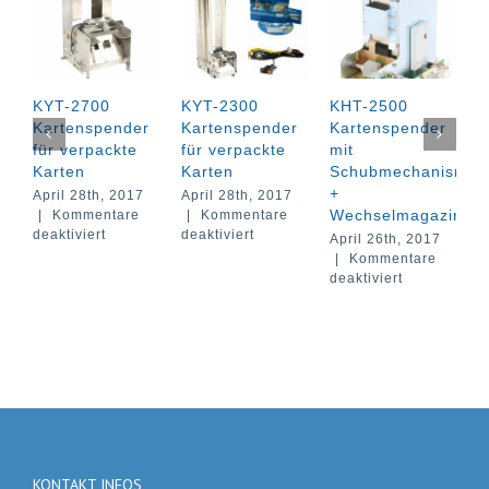
KYT-2700
KYT-2300
KHT-2500
K
Kartenspender
Kartenspender
Kartenspender
K
für verpackte
für verpackte
mit
m
Karten
Karten
Schubmechanismus
S
+
April 28th, 2017
April 28th, 2017
A
Wechselmagazin
|
Kommentare
|
Kommentare
|
für
für
deaktiviert
deaktiviert
d
April 26th, 2017
KYT-
KYT-
|
Kommentare
2700
2300
für
deaktiviert
Kartenspender
Kartenspender
KHT-
für
für
2500
verpackte
verpackte
Kartenspend
Karten
Karten
mit
Schubmecha
+
Wechselmag
KONTAKT INFOS