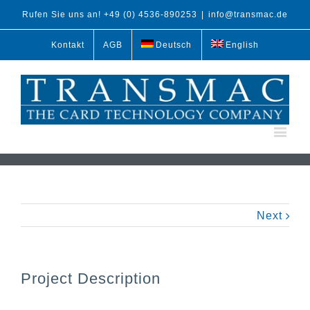
Rufen Sie uns an! +49 (0) 4536-890253
|
info@transmac.de
Kontakt
AGB
Deutsch
English
Next
Project Description