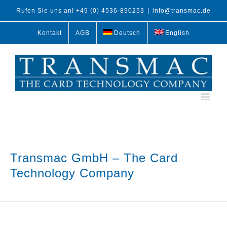
Rufen Sie uns an! +49 (0) 4536-890253
|
info@transmac.de
Kontakt
AGB
Deutsch
English
Transmac GmbH – The Card
Technology Company