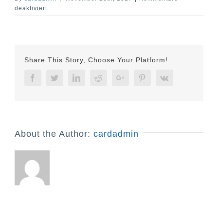
für
deaktiviert
Thermosublimationsdrucker
Share This Story, Choose Your Platform!
Facebook
Twitter
Linkedin
Reddit
Google+
Pinterest
Vk
About the Author:
cardadmin