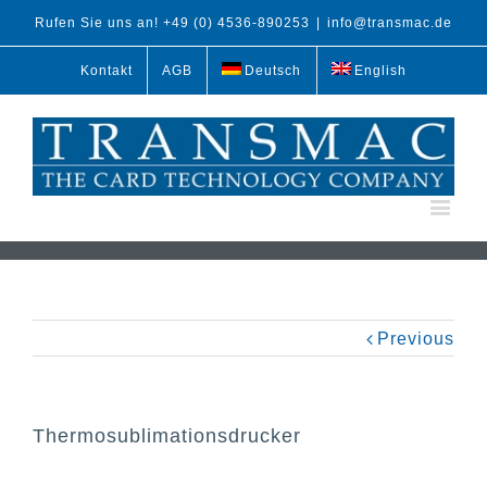
Rufen Sie uns an! +49 (0) 4536-890253
|
info@transmac.de
Kontakt
AGB
Deutsch
English
Previous
Thermosublimationsdrucker