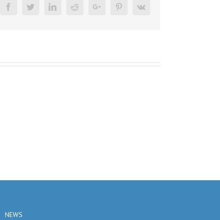
Facebook
Twitter
Linkedin
Reddit
Google+
Pinterest
Vk
NEWS