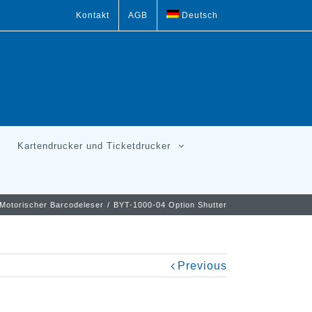
Kontakt
AGB
Deutsch
Kartendrucker und Ticketdrucker
Motorischer Barcodeleser
/
BYT-1000-04 Option Shutter
Previous