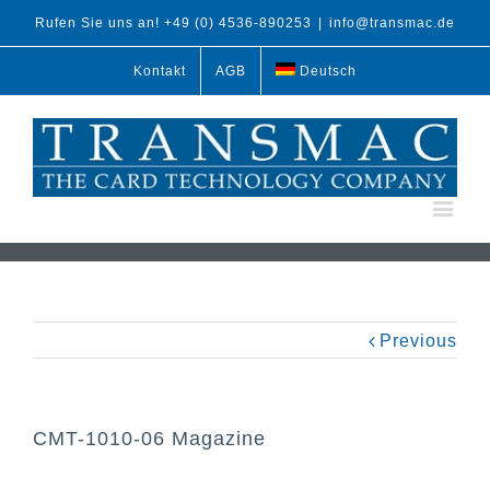
Rufen Sie uns an! +49 (0) 4536-890253
|
info@transmac.de
Kontakt
AGB
Deutsch
Previous
CMT-1010-06 Magazine