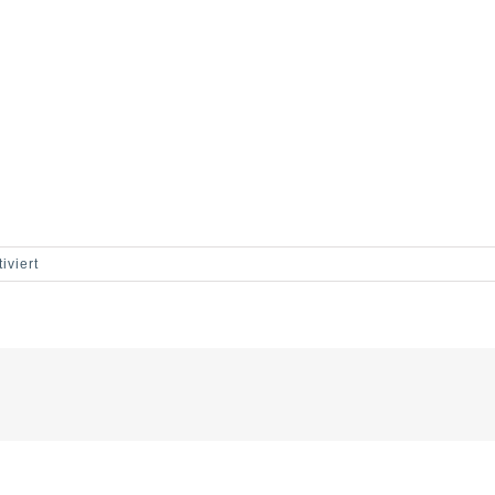
für
iviert
KHT-
2500
Typenschlüssel