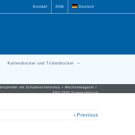
Kontakt
AGB
Deutsch
Kartendrucker und Ticketdrucker
tenspender mit Schubmechanismus + Wechselmagazin
/
KHT-2500 Typenschlüssel
Previous