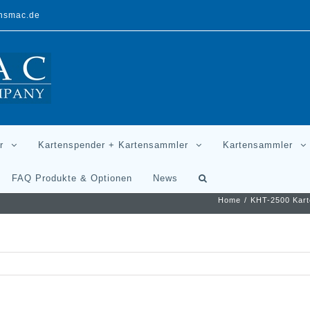
ansmac.de
r
Kartenspender + Kartensammler
Kartensammler
FAQ Produkte & Optionen
News
Home
/
KHT-2500 Kar