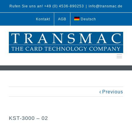
Rufen Sie uns an! +49 (0) 4536-890253
|
info@transmac.de
Kontakt
AGB
Deutsch
Previous
KST-3000 – 02