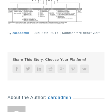
für
By
cardadmin
|
Juni 27th, 2017
|
Kommentare deaktiviert
KYT-
6000
Typensc
Share This Story, Choose Your Platform!
Facebook
Twitter
Linkedin
Reddit
Google+
Pinterest
Vk
About the Author:
cardadmin