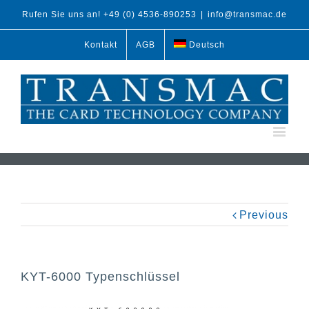
Rufen Sie uns an! +49 (0) 4536-890253
|
info@transmac.de
Kontakt
AGB
Deutsch
Previous
KYT-6000 Typenschlüssel