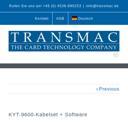
Rufen Sie uns an! +49 (0) 4536-890253
|
info@transmac.de
Kontakt
AGB
Deutsch
Previous
KYT-9600-Kabelset + Software