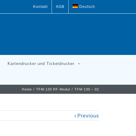
Kontakt
AGB
Deutsch
Kartendrucker und Ticketdrucker
Home
/
TFM-130 RF-Modul
/
TFM-130 – 02
Previous