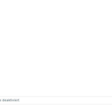
für
 deaktiviert
TFM-
130