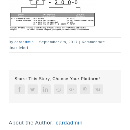
By
cardadmin
|
September 8th, 2017
|
Kommentare
für
deaktiviert
TFT-
200
+
230
Typenschlüssel
Share This Story, Choose Your Platform!
Facebook
Twitter
Linkedin
Reddit
Google+
Pinterest
Vk
About the Author:
cardadmin