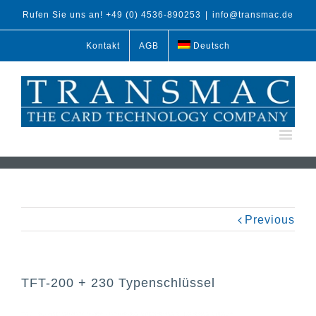
Rufen Sie uns an! +49 (0) 4536-890253
|
info@transmac.de
Kontakt
AGB
Deutsch
Previous
TFT-200 + 230 Typenschlüssel