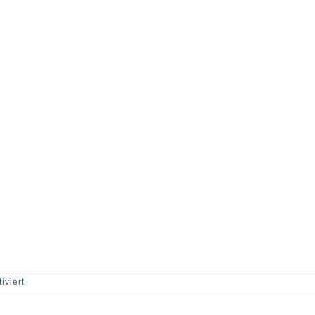
für
iviert
TIM-
2000-