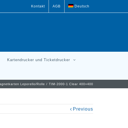
Kontakt
AGB
Deutsch
Kartendrucker und Ticketdrucker
gnetkarten Leporello/Rolle
/
TIM-2000-1 Clear 400×400
Previous